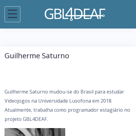
S
k
i
p
t
o
Guilherme Saturno
c
o
n
t
Guilherme Saturno mudou-se do Brasil para estudar
e
Videojogos na Universidade Lusofona em 2018.
n
Atualmente, trabalha como programador estagiário no
t
projeto GBL4DEAF.